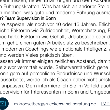
Erkenntnissen, neuen Erfahrungen und dem Austau
n Führungskräften. Was hat sich an anderer Stelle
lich machen, was gute und moderne Führung ausma
Sie? Team Supervision in Bonn
re Aspekte, als noch vor 10 oder 15 Jahren. Etli
iche Faktoren wie Zufriedenheit, Wertschätzung,
nce harte Faktoren wie Gehalt, Urlaubstage oder 
m geht, einen guten Arbeitsplatz zu beschreiben
s modernen Coachings wie emotionale Intelligenz, Ag
nd werden Vieles praktisch üben.
ssen wir immer einigen zeitlichen Abstand, damit 
 zuvor vermittelt wurde. Selbstverständlich gehe
onn gern auf persönliche Bedürfnisse und Wünsch
ll ausarbeite, werde ich als Coach dabei nicht um
anpassen. Gern informiere ich Sie im Vorfeld auch
upervision für Interessenten in Bonn und Umgebu
IMP
m.kroeselberg@rueckenwind-beratung.de