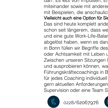
darf. Es lebt von Impulsen, 
miteinander sowie mit andere
mit Beispielen, die anschau
Vielleicht auch eine Option für 
Das sind heute komplett ande
schon seit längerem, dass we
und eine gute Work-Life-Bala
abgelöst haben, wenn es daru
in Bonn füllen wir Begriffe de
oder Achtsamkeit mit Leben u
Zwischen unseren Sitzungen la
und ausprobieren können, was
Führungskräftecoachings in B
für jedes Coaching individue
gern aktuellen Anforderungen 
Supervision oder eine Team S
62067976
0228/