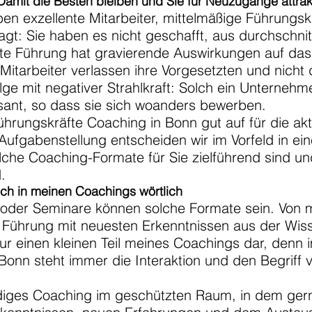
amit die Besten bleiben und Sie für Neuzugänge attrak
en exzellente Mitarbeiter, mittelmäßige Führungs
agt: Sie haben es nicht geschafft, aus durchschni
te Führung hat gravierende Auswirkungen auf d
Mitarbeiter verlassen ihre Vorgesetzten und nicht
lge mit negativer Strahlkraft: Solch ein Unternehm
ssant, so dass sie sich woanders bewerben.
ührungskräfte Coaching in Bonn gut auf für die akt
ufgabenstellung entscheiden wir im Vorfeld in ein
elche Coaching-Formate für Sie zielführend sind u
.
ich in meinen Coachings wörtlich
der Seminare können solche Formate sein. Von mi
r Führung mit neuesten Erkenntnissen aus der Wis
 nur einen kleinen Teil meines Coachings dar, denn
Bonn steht immer die Interaktion und den Begriff
endiges Coaching im geschützten Raum, in dem ger