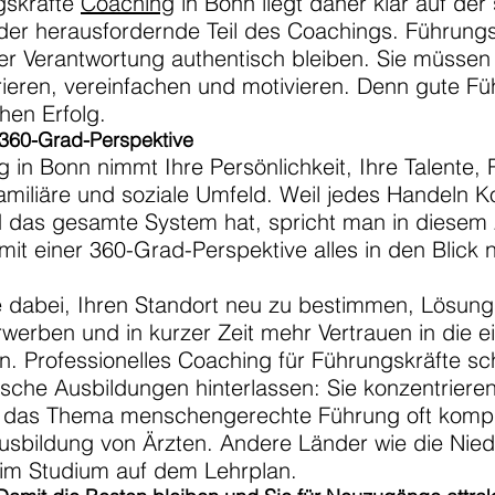
gskräfte
Coaching
in Bonn liegt daher klar auf der
 der herausfordernde Teil des Coachings. Führungs
ller Verantwortung authentisch bleiben. Sie müsse
rieren, vereinfachen und motivieren. Denn gute Füh
hen Erfolg.
 360-Grad-Perspektive
 in Bonn nimmt Ihre Persönlichkeit, Ihre Talente,
familiäre und soziale Umfeld. Weil jedes Handeln 
d das gesamte System hat, spricht man in dies
t einer 360-Grad-Perspektive alles in den Blick 
e dabei, Ihren Standort neu zu bestimmen, Lösung
rben und in kurzer Zeit mehr Vertrauen in die e
. Professionelles Coaching für Führungskräfte sch
sche Ausbildungen hinterlassen: Sie konzentrieren 
das Thema menschengerechte Führung oft komplett
Ausbildung von Ärzten. Andere Länder wie die Nied
im Studium auf dem Lehrplan.