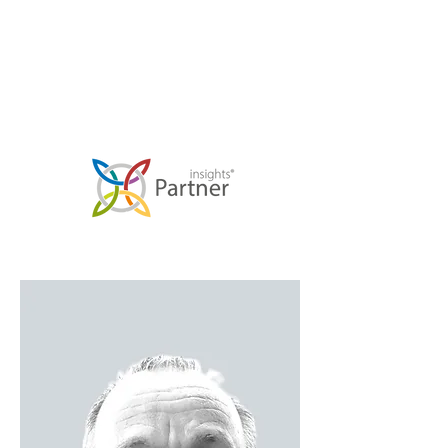
Ihre aktuelle Situation schnell eine
Veränderung und Verbesserung erfährt.
Berater, Coach & Supervisor
Deutsche Gesellschaft für Supervision &
und Coaching
Coaching-AWARD 2020. Bestenliste