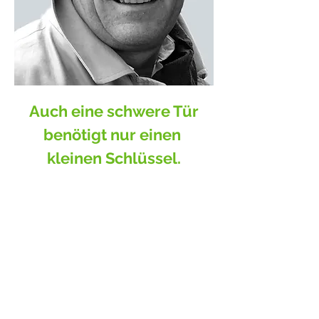
Michael
Auch eine schwere Tür
Kröselberg
benötigt nur einen
kleinen Schlüssel.
Schwerpunkte meiner
Beratungs-, Coaching- &
Supervisionstätigkeit
Ich begleite Fach- und Führungskräfte.
Meine Kunden unterstütze ich darin, ihre
Verantwortung im beruflichen Alltag und
bei Veränderungsprozessen besser
wahrzunehmen oder ihr Potenzial zu