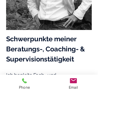
Schwerpunkte meiner
Beratungs-, Coaching- &
Supervisionstätigkeit
Ich begleite Fach- und
Führungskräfte. Meine
Phone
Email
Kunden unterstütze ich darin, ihre
Verantwortung im beruflichen Alltag
und bei Veränderungsprozessen
besser wahrzunehmen oder ihr
Potenzial zu entwickeln, indem sie ihre
Selbsterkenntnis erhöhen. So
können sie sich einfacher auf andere